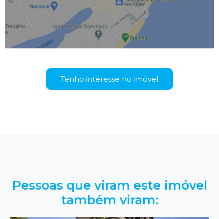
Tenho interesse no imóvel
Pessoas que viram este imóvel
também viram: