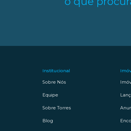
o que procur
Institucional
Imóv
Sobre Nós
Imóv
Equipe
Lan
Sobre Torres
Anun
Blog
Enco