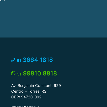
3664 1818
51
99810 8818
51
Av. Benjamin Constant, 629
Centro – Torres, RS
CEP: 94720-092