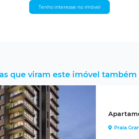
Tenho interesse no imóvel
as que viram este imóvel também 
Apartame
Praia Gra