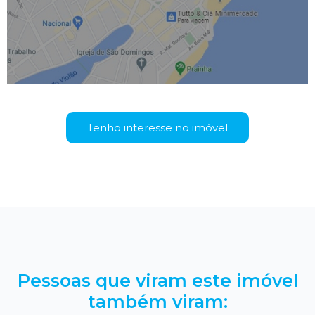
Tenho interesse no imóvel
Pessoas que viram este imóvel
também viram: