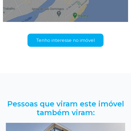
Tenho interesse no imóvel
Pessoas que viram este imóvel
também viram: