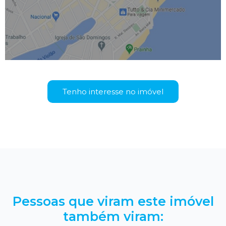
Tenho interesse no imóvel
Pessoas que viram este imóvel
também viram: