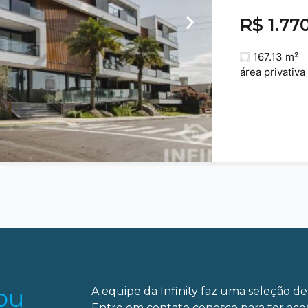
R$ 1.77
167.13 m²
área privativa
ou
A equipe da Infinity faz uma seleção de 
Entre em contato conosco para ter ace