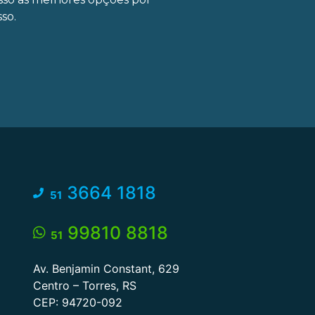
so.
3664 1818
51
99810 8818
51
Av. Benjamin Constant, 629
Centro – Torres, RS
CEP: 94720-092