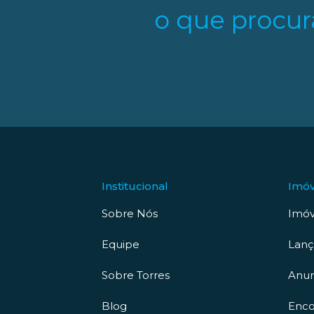
o que procur
Institucional
Imóv
Sobre Nós
Imóv
Equipe
Lan
Sobre Torres
Anun
Blog
Enco