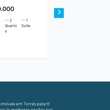
0.000
Next
2
1
Quarto
Suite
s
imóveis em Torres para ti!
sso às melhores opções por