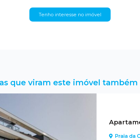
Tenho interesse no imóvel
as que viram este imóvel também 
Apartame
Praia da C