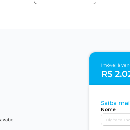
Imóvel à ve
R$ 2.0
e
Saiba mai
Nome
lavabo