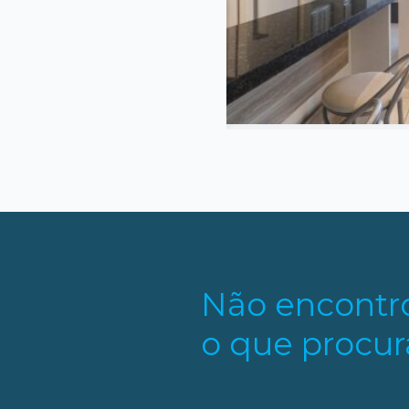
ivativa
Quarto
Suites
s
Não encontr
o que procur