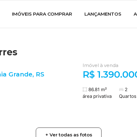
IMÓVEIS PARA COMPRAR
LANÇAMENTOS
A
rres
Imóvel à venda
R$ 1.390.00
aia Grande
,
RS
86.81 m²
2
área privativa
Quartos
+ Ver todas as fotos