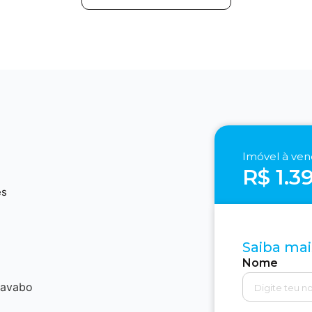
Imóvel à ve
R$ 1.3
2
es
Saiba mai
Nome
lavabo