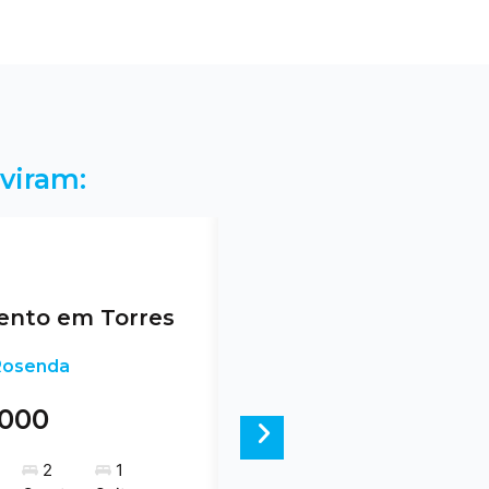
viram:
nto em Torres
 Rosenda
.000
Next
2
1