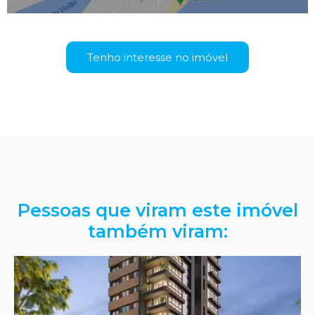
Tenho interesse no imóvel
Pessoas que viram este imóvel
também viram: