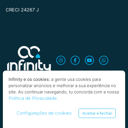
CRECI 24267 J
Infinity e os cookies:
a gente usa cookies para
personalizar anúncios e melhorar a sua experiência no
site. Ao continuar navegando, tu concorda com a nossa
Política de Privacidade.
Quero saber mais!
Copyright 2026 Infinity Imobiliária. Todos os direitos
reservados
Configurações de cookies
Aceitar e fechar
SARTOTI, SOARES E BORBA LTDA | INFINITY INVESTIMENTOS IMOBILIARIOS