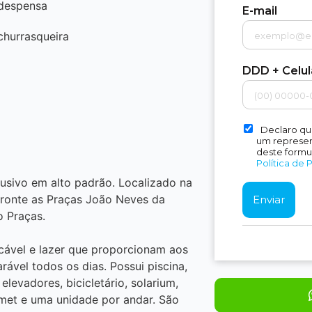
despensa
E-mail
churrasqueira
DDD + Celu
Declaro qu
um represent
deste formu
Política de 
usivo em alto padrão. Localizado na
fronte as Praças João Neves da
o Praças.
ável e lazer que proporcionam aos
ável todos os dias. Possui piscina,
elevadores, bicicletário, solarium,
rmet e uma unidade por andar. São