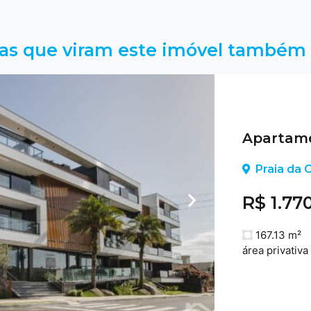
as que viram este imóvel também 
Apartame
Praia da C
R$ 1.77
167.13 m²
área privativa