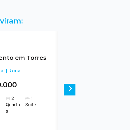
viram:
nto em Torres
al | Roca
0.000
Next
2
1
Quarto
Suite
s