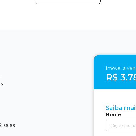
Imóvel à ve
R$ 3.7
3
es
Saiba mai
Nome
2 salas