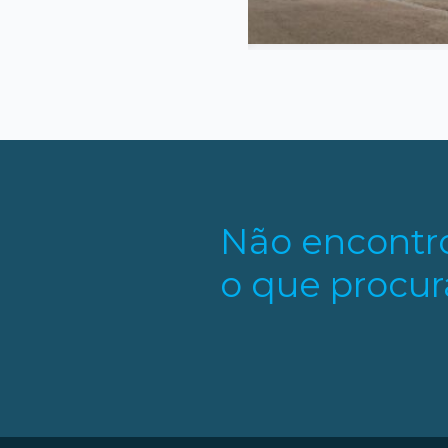
Não encontr
o que procur