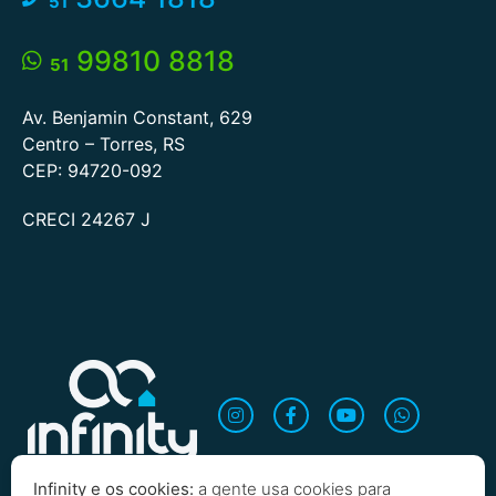
51
99810 8818
51
Av. Benjamin Constant, 629
Centro – Torres, RS
CEP: 94720-092
CRECI 24267 J
Infinity e os cookies:
a gente usa cookies para