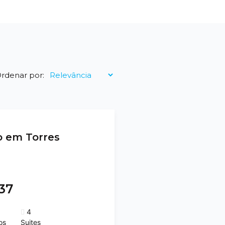
rdenar por:
 em Torres
137
4
os
Suites