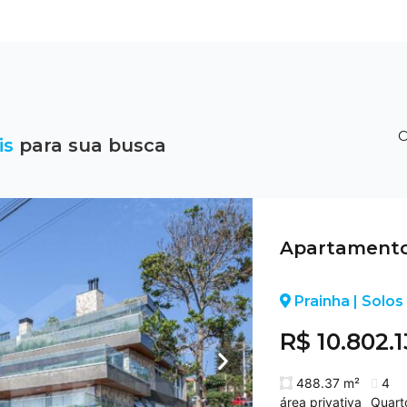
O
is
para sua busca
Apartamento
Prainha | Solos
R$ 10.802.
488.37 m²
4
área privativa
Quart