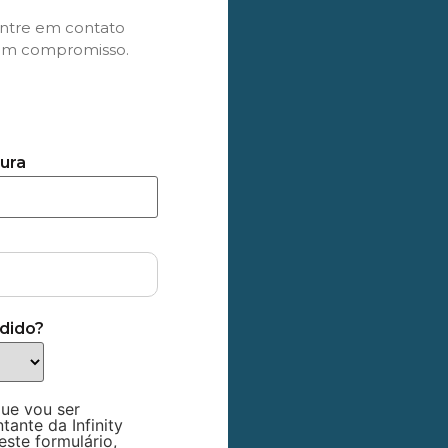
 Entre em contato
sem compromisso.
cura
dido?
que vou ser
ante da Infinity
este formulário,