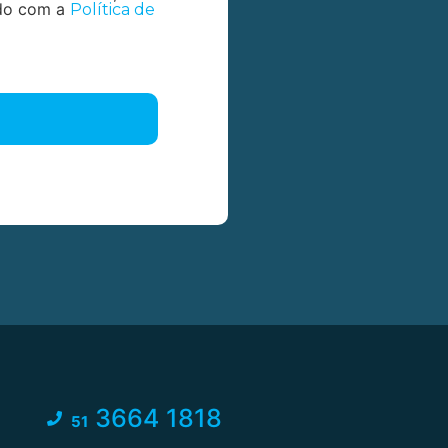
rdo com a
Política de
3664 1818
51