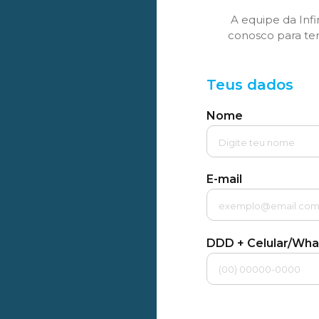
A equipe da Infi
conosco para te
Teus dados
Nome
E-mail
DDD + Celular/Wh